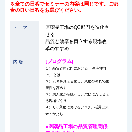
※全ての日程でセミナーの内容は同じです。ご都
合の良い日程をお選びください。
テーマ
医薬品工場のQC部門を進化さ
せる
品質と効率を両立する現場改
革のすすめ
[プログラム]
内 容
１）品質管理部門における 「生産性向
上」 とは
２）ムダを見える化し、業務の流れで生
産性を高める
３）属人化から脱却し、柔軟に支え合え
る現場づくり
４）ＱＣ業務におけるデジタル活用と未
来のかたち
■
医薬品工場の品質管理関係