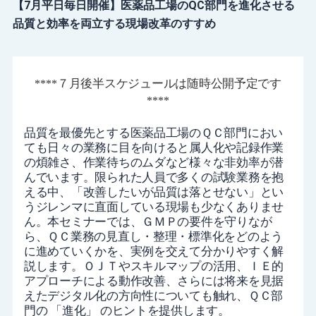
【7月平日毎日開催】医薬品工場のQC部門を進化させる
品質と効率を両立する現場改革のすすめ
７月後半スケジュールは随時公開予定です
****
***
*
品質を最優先とする医薬品工場のＱＣ部門におい
ても日々の業務に目を向けると
属人化や記録作業
の煩雑さ、作業待ちのムダなど様々な非効率が潜
んでいます。
限られた人員で多くの試験業務を抱
える中、「改善したいが品質は落とせない」と
い
うジレンマに直面している現場も少なくありませ
ん。
本セミナーでは、ＧＭＰの要件を守りなが
ら、ＱＣ業務の見直し・整理・標準化をどの
よう
に進めていくかを、実例を交えて分かりやすく解
説します。ＯＪＴやスキルマップの
活用、ＩＥ的
アプローチによる動作改善、さらには将来を見据
えたデジタル化の方向
性についても触れ、ＱＣ部
門の 「進化」 のヒントを提供します。