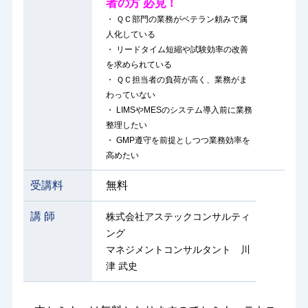
者の方
必見！
・ ＱＣ部門の業務がベテラン頼みで属
人化している
・ リードタイム短縮や試験効率の改善
を求められている
・
ＱＣ担当者の負荷が高く、業務がま
わっていない
・
LIMSやMESのシステム導入前に業務
整理したい
・
GMP遵守を前提としつつ業務効率を
高めたい
受講料
無料
講 師
株式会社アステックコンサルティ
ング
マネジメントコンサルタント 川
津 武史