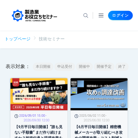
ログイン
トップページ
技術セミナー
表示対象：
本日開催
申込受付
開催中
開催予定
終了
2026/09/01 15:00 -
2025/06/02 11:00 -
2026/09/30 12:00
2025/06/30 12:00
【9月平日毎日開催】”誰も見
【6月平日毎日開催】精密機
ない手順書” まだ作り続けま
械メーカーが取り組むべき攻
すか？技術伝承と現場改善を
めの調達改善～コスト削減と