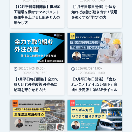
2025/12/25 16:00
2026/01/30 16:00
【12月平日毎日開催】機械加
【1月平日毎日開催】手法を
工職場を動かすマネジメント
知れば改善が動き出す！現場
稼働率を上げる仕組みと人の
を強くする“学び”の力
動かし方
2026/01/05 15:00 -
2026/03/02 11:00 -
2026/01/30 17:30
2026/03/31 16:00
【1月平日毎日開催】全力で
【3月平日毎日開催】「言わ
取り組む外注改善 外注先に
れたことしかしない部下」育
納期を守らせる方法
成の決定版！QMAPサイクル