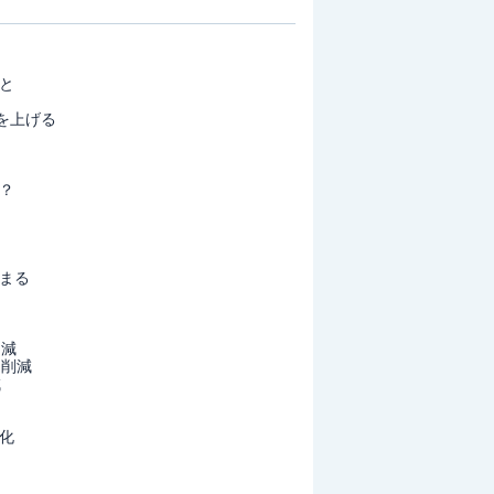
と
を上げる
？
まる
％減
％削減
減
化