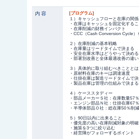
[
プログラム
]
内 容
１）キャッシュフローと在庫の関係
・在庫はキャッシュを固定化するこ
・在庫削減の財務インパクト
・
CCC
（
Cash Conversion Cycle
）
２）在庫削減の基本戦略
・在庫量はリードタイムで決まる
・安全在庫水準はどうやって決める
・部署別改善と全体最適改善の違い
３）具体的に取り組むべきこととは
・原材料在庫のキーは調達速度
・仕掛在庫は製造リードタイムで決
・製品在庫は管理の仕組みで決まる
４）ケーススタディー
・部品メーカーＳ社：在庫数量
57
・エンジン部品Ｎ社：仕掛在庫
67
・半導体部品Ｏ社：総在庫
50
％削
５）
90
日以内に出来ること
・優先度の高い在庫削減対象の明確
・施策を
3
つに絞り込む
・経営陣がフォローするポイント